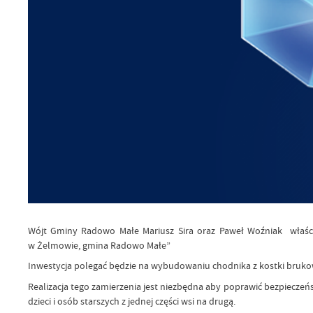
Wójt Gminy Radowo Małe Mariusz Sira oraz Paweł Woźniak właścic
w Żelmowie, gmina Radowo Małe”
Inwestycja polegać będzie na wybudowaniu chodnika z kostki brukowe
Realizacja tego zamierzenia jest niezbędna aby poprawić bezpiecz
dzieci i osób starszych z jednej części wsi na drugą.