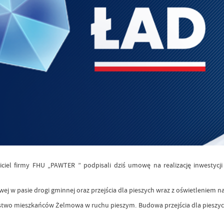
iel firmy FHU „PAWTER ” podpisali dziś umowę na realizację inwestycji 
j w pasie drogi gminnej oraz przejścia dla pieszych wraz z oświetleniem 
eństwo mieszkańców Żelmowa w ruchu pieszym. Budowa przejścia dla pieszyc