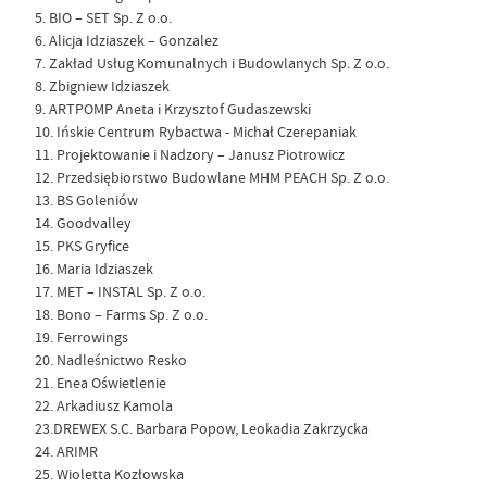
5. BIO – SET Sp. Z o.o.
6. Alicja Idziaszek – Gonzalez
7. Zakład Usług Komunalnych i Budowlanych Sp. Z o.o.
8. Zbigniew Idziaszek
9. ARTPOMP Aneta i Krzysztof Gudaszewski
10. Ińskie Centrum Rybactwa - Michał Czerepaniak
11. Projektowanie i Nadzory – Janusz Piotrowicz
12. Przedsiębiorstwo Budowlane MHM PEACH Sp. Z o.o.
13. BS Goleniów
14. Goodvalley
15. PKS Gryfice
16. Maria Idziaszek
17. MET – INSTAL Sp. Z o.o.
18. Bono – Farms Sp. Z o.o.
19. Ferrowings
20. Nadleśnictwo Resko
21. Enea Oświetlenie
22. Arkadiusz Kamola
23.DREWEX S.C. Barbara Popow, Leokadia Zakrzycka
24. ARIMR
25. Wioletta Kozłowska