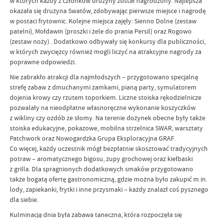
w których każdy z członków drużyny został nagrodzony. Najlepsza
okazała się drużyna Swatów, zdobywając pierwsze miejsce i nagrodę
w postaci frytownic. Kolejne miejsca zajęły: Sienno Dolne (zestaw
patelni), Mołdawin (proszki i żele do prania Persil) oraz Rogowo
(zestaw noży) . Dodatkowo odbywały się konkursy dla publiczności,
w których zwycięzcy również mogli liczyć na atrakcyjne nagrody za
poprawne odpowiedzi.
Nie zabrakło atrakcji dla najmłodszych – przygotowano specjalną
strefę zabaw z dmuchanymi zamkami, pianą party, symulatorem
dojenia krowy czy rzutem toporkiem. Liczne stoiska rękodzielnicze
pozwalały na nieodpłatne własnoręczne wykonanie koszyczków
z wikliny czy ozdób ze słomy. Na terenie dożynek obecne były także
stoiska edukacyjne, pokazowe, mobilna strzelnica SWAR, warsztaty
Patchwork oraz Nowogardzka Grupa Eksploracyjna GRAF.
Co więcej, każdy uczestnik mógł bezpłatnie skosztować tradycyjnych
potraw – aromatycznego bigosu, zupy grochowej oraz kiełbaski
z grilla. Dla spragnionych dodatkowych smaków przygotowano
także bogatą ofertę gastronomiczną, gdzie można było zakupić m.in.
lody, zapiekanki, frytki i inne przysmaki – każdy znalazł coś pysznego
dla siebie.
Kulminacją dnia była zabawa taneczna, która rozpoczęła się