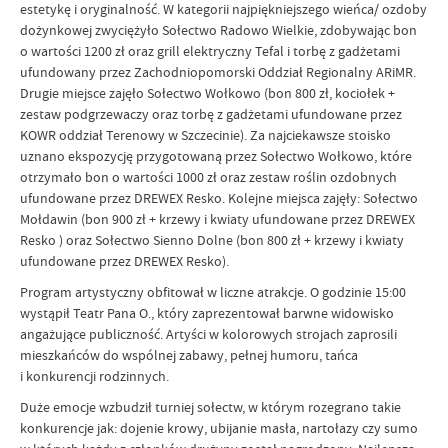
estetykę i oryginalność. W kategorii najpiękniejszego wieńca/ ozdoby
dożynkowej zwyciężyło Sołectwo Radowo Wielkie, zdobywając bon
o wartości 1200 zł oraz grill elektryczny Tefal i torbę z gadżetami
ufundowany przez Zachodniopomorski Oddział Regionalny ARiMR.
Drugie miejsce zajęło Sołectwo Wołkowo (bon 800 zł, kociołek +
zestaw podgrzewaczy oraz torbę z gadżetami ufundowane przez
KOWR oddział Terenowy w Szczecinie). Za najciekawsze stoisko
uznano ekspozycję przygotowaną przez Sołectwo Wołkowo, które
otrzymało bon o wartości 1000 zł oraz zestaw roślin ozdobnych
ufundowane przez DREWEX Resko. Kolejne miejsca zajęły: Sołectwo
Mołdawin (bon 900 zł + krzewy i kwiaty ufundowane przez DREWEX
Resko ) oraz Sołectwo Sienno Dolne (bon 800 zł + krzewy i kwiaty
ufundowane przez DREWEX Resko).
Program artystyczny obfitował w liczne atrakcje. O godzinie 15:00
wystąpił Teatr Pana O., który zaprezentował barwne widowisko
angażujące publiczność. Artyści w kolorowych strojach zaprosili
mieszkańców do wspólnej zabawy, pełnej humoru, tańca
i konkurencji rodzinnych.
Duże emocje wzbudził turniej sołectw, w którym rozegrano takie
konkurencje jak: dojenie krowy, ubijanie masła, nartołazy czy sumo