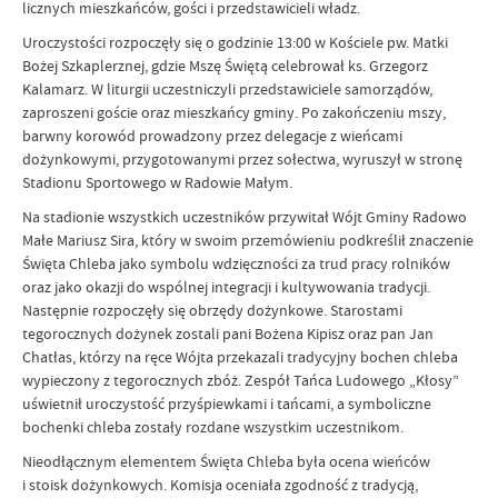
licznych mieszkańców, gości i przedstawicieli władz.
Uroczystości rozpoczęły się o godzinie 13:00 w Kościele pw. Matki
Bożej Szkaplerznej, gdzie Mszę Świętą celebrował ks. Grzegorz
Kalamarz. W liturgii uczestniczyli przedstawiciele samorządów,
zaproszeni goście oraz mieszkańcy gminy. Po zakończeniu mszy,
barwny korowód prowadzony przez delegacje z wieńcami
dożynkowymi, przygotowanymi przez sołectwa, wyruszył w stronę
Stadionu Sportowego w Radowie Małym.
Na stadionie wszystkich uczestników przywitał Wójt Gminy Radowo
Małe Mariusz Sira, który w swoim przemówieniu podkreślił znaczenie
Święta Chleba jako symbolu wdzięczności za trud pracy rolników
oraz jako okazji do wspólnej integracji i kultywowania tradycji.
Następnie rozpoczęły się obrzędy dożynkowe. Starostami
tegorocznych dożynek zostali pani Bożena Kipisz oraz pan Jan
Chatłas, którzy na ręce Wójta przekazali tradycyjny bochen chleba
wypieczony z tegorocznych zbóż. Zespół Tańca Ludowego „Kłosy”
uświetnił uroczystość przyśpiewkami i tańcami, a symboliczne
bochenki chleba zostały rozdane wszystkim uczestnikom.
Nieodłącznym elementem Święta Chleba była ocena wieńców
i stoisk dożynkowych. Komisja oceniała zgodność z tradycją,