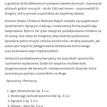
o godzinie 20:00 efektownym pokazem baniek dymnych. Imprezę do
późnych godzin nocnych – aż do 3:00 nad ranem – poprowadził DJ
Gregory, który porwał uczestników do wspólnej zabawy.
Gminne Święto Chleba w Radowie Małym okazało się wyjątkowym
wydarzeniem, łączącym tradycję z nowoczesną formą wspólnego
świętowania. Była to nie tylko okazja do podziękowania rolnikom za
ich pracę, lecz także do integracji całej lokalnej społeczności.
Spotkanie pełne muzyki, tańców, konkursów i atrakcji pokazało, jak
ważne jest wspólne pielęgnowanie dziedzictwa kulturowego
oraz budowanie więzi międzyludzkich.
Serdeczne podziękowania kierujemy do wszystkich sponsorów
i partnerów wydarzenia. Dzięki ich wsparciu możliwe było
zorganizowanie tak barwnych i niezapomnianych dożynek, które
pozostaną w pamięci uczestników na długo.
Sponsorzy i Partnerzy :
1. Agro Słowenkowo Sp. Z o.o.
2. Wodociągi Zachodniopomorskie Sp. Z o.o.
3. Agropol 2 Sp. Z o.o.
4. Stimex – Agro Sp. Z o.o