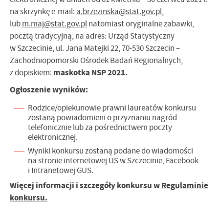
na skrzynkę e-mail:
a.brzezinska@stat.gov.pl
,
lub
m.maj@stat.gov.pl
natomiast oryginalne zabawki,
pocztą tradycyjną, na adres: Urząd Statystyczny
w Szczecinie, ul. Jana Matejki 22, 70-530 Szczecin –
Zachodniopomorski Ośrodek Badań Regionalnych,
maskotka NSP 2021.
z dopiskiem:
Ogłoszenie wyników:
Rodzice/opiekunowie prawni laureatów konkursu
zostaną powiadomieni o przyznaniu nagród
telefonicznie lub za pośrednictwem poczty
elektronicznej.
Wyniki konkursu zostaną podane do wiadomości
na stronie internetowej US w Szczecinie, Facebook
i Intranetowej GUS.
Więcej informacji i szczegóły konkursu w
Regulaminie
konkursu.