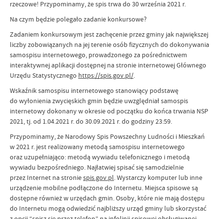
rzeczowe!
Przypominamy, że spis trwa do 30 września 2021 r.
Na czym będzie polegało zadanie konkursowe?
Zadaniem konkursowym jest zachęcenie przez gminy jak największej
liczby zobowiązanych na jej terenie osób fizycznych do dokonywania
samospisu internetowego, prowadzonego za pośrednictwem
interaktywnej aplikacji dostępnej na stronie internetowej Głównego
Urzędu Statystycznego
https://spis.gov.pl/
.
Wskaźnik samospisu internetowego stanowiący podstawę
do wyłonienia zwycięskich gmin będzie uwzględniał samospis
internetowy dokonany w okresie od początku do końca trwania NSP
2021, tj. od 1.04.2021 r. do 30.09.2021 r. do godziny 23:59.
Przypominamy, że Narodowy Spis Powszechny Ludności i Mieszkań
w 2021 r. jest realizowany metodą samospisu internetowego
oraz uzupełniająco: metodą wywiadu telefonicznego i metodą
wywiadu bezpośredniego. Najłatwiej spisać się samodzielnie
przez Internet na stronie
spis.gov.pl
. Wystarczy komputer lub inne
urządzenie mobilne podłączone do Internetu. Miejsca spisowe są
dostępne również w urzędach gmin. Osoby, które nie mają dostępu
do Internetu mogą odwiedzić najbliższy urząd gminy lub skorzystać
z opcji “spisz się przez telefon” na infolinii spisowej obsługiwanej