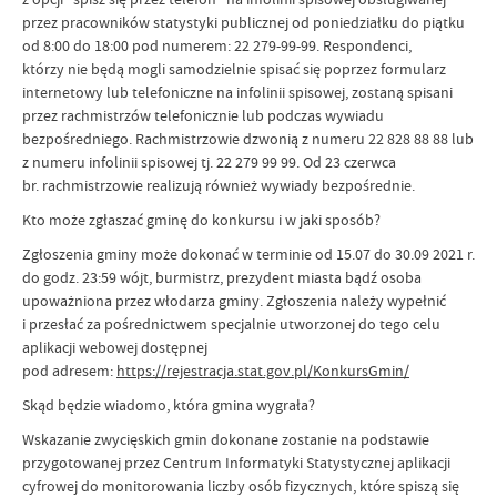
przez pracowników statystyki publicznej od poniedziałku do piątku
od 8:00 do 18:00 pod numerem: 22 279-99-99. Respondenci,
którzy nie będą mogli samodzielnie spisać się poprzez formularz
internetowy lub telefoniczne na infolinii spisowej, zostaną spisani
przez rachmistrzów telefonicznie lub podczas wywiadu
bezpośredniego. Rachmistrzowie dzwonią z numeru 22 828 88 88 lub
z numeru infolinii spisowej tj. 22 279 99 99. Od 23 czerwca
br. rachmistrzowie realizują również wywiady bezpośrednie.
Kto może zgłaszać gminę do konkursu i w jaki sposób?
Zgłoszenia gminy może dokonać w terminie od 15.07 do 30.09 2021 r.
do godz. 23:59 wójt, burmistrz, prezydent miasta bądź osoba
upoważniona przez włodarza gminy. Zgłoszenia należy wypełnić
i przesłać za pośrednictwem specjalnie utworzonej do tego celu
aplikacji webowej dostępnej
pod adresem:
https://rejestracja.stat.gov.pl/KonkursGmin/
Skąd będzie wiadomo, która gmina wygrała?
Wskazanie zwycięskich gmin dokonane zostanie na podstawie
przygotowanej przez Centrum Informatyki Statystycznej aplikacji
cyfrowej do monitorowania liczby osób fizycznych, które spiszą się