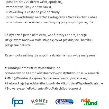
posadziliśmy 20 drzew wiśni japońskiej,
zamontowaliśmy 2 nowe ławki,
ustawiliśmy 3 kosze na psie odchody,
przeprowadziliśmy warsztat ekologiczny z Nadleśnictwo Łobez
a na zakończenie zintegrowaliśmy się przy wspólnym ognisku!
To był dzień pełen uśmiechu, współpracy i dobrej energii.
Dzięki Wam Radowo Małe staje się coraz piękniejsze i bardziej
przyjazne naturze.
Razem pokazaliśmy, że wspólne działania naprawdę mają sens!
#FundacjaKomes #FPA #ARR #ndsfund
Sfinansowano ze środków #narodowyinstytutwolnosci w ramach
#MMS @Minister do spraw Społeczeństwa Obywatelskiego
#ZielonaAlejaSąsiedzka #RadowoMałe #Ekologia #WspólneDziałanie
#StowarzyszeniePokolenie #MocMałychSpołeczności