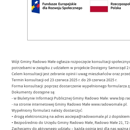
Wójt Gminy Radowo Małe ogłasza rozpoczęcie konsultacji społeczny
potrzebami w związku z udziałem w projekcie Dostępny Samorząd 2.
Celem konsultacji jest zebranie opinii i uwag mieszkańców oraz przed
Termin konsultacji od 23 czerwca 2025 r. do 29 czerwca 2025 r.
Forma konsultacji: poprzez dostarczenie wypełnionego formularza z
Dokumenty dostępne są:
- w Biuletynie Informacji Publicznej Gminy Radowo Małe: www.bip.r
- na stronie internetowej Gminy Radowo Małe www.radowomale.pl.
Wypełniony formularz należy dostarczyć:
• drogą elektroniczną na adres aociepa@radowomale.pl z dopiskiem 
• Bezpośrednio do Urzędu Gminy Radowo Małe, Radowo Małe 21, 72-3
Zachęcamy do aktywnego udziału – każda opinia jest dla nas ważna