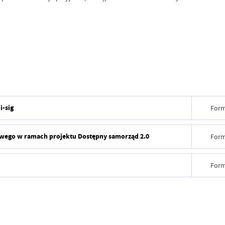
i-sig
Form
towego w ramach projektu Dostępny samorząd 2.0
Form
Form