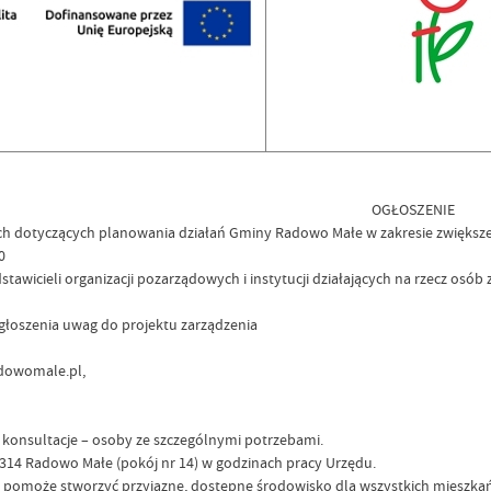
OGŁOSZENIE
ch dotyczących planowania działań Gminy Radowo Małe w zakresie zwiększe
0
stawicieli organizacji pozarządowych i instytucji działających na rzecz osó
głoszenia uwag do projektu zarządzenia
adowomale.pl,
konsultacje – osoby ze szczególnymi potrzebami.
14 Radowo Małe (pokój nr 14) w godzinach pracy Urzędu.
 i pomoże stworzyć przyjazne, dostępne środowisko dla wszystkich miesz