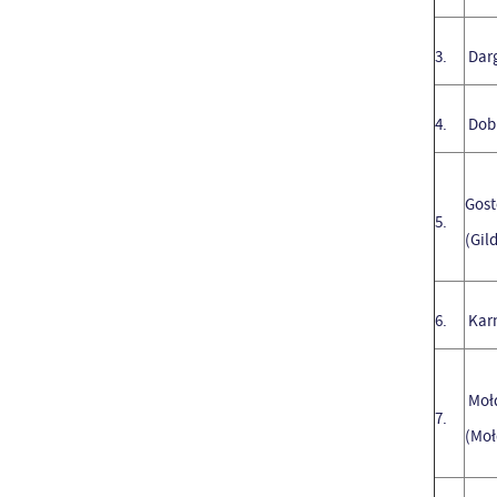
3.
Dar
4.
Dob
Gos
5.
(Gil
6.
Kar
Moł
7.
(Moł