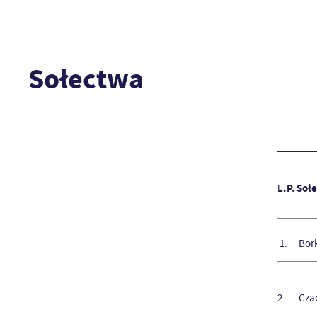
Sołectwa
L.P.
Soł
1.
Bork
2.
Cza