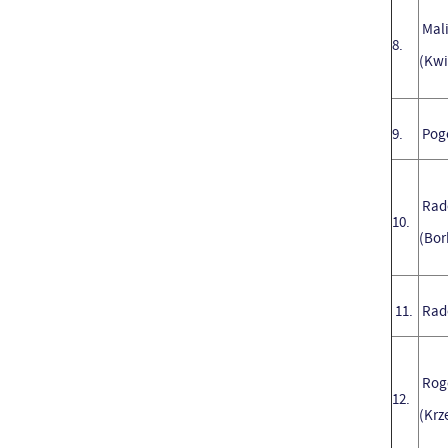
Mali
8.
(Kw
9.
Pogo
Rad
10.
(Bor
11.
Rad
Rog
12.
(Krz