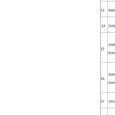
13.
Rek
14.
Orle
Sied
15.
(Kon
Sien
16.
(Sie
17.
Strz