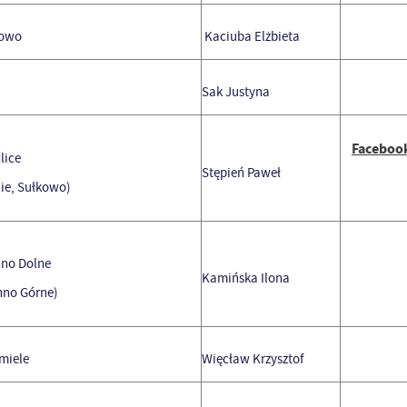
owo
Kaciuba Elżbieta
Sak Justyna
Faceboo
lice
Stępień Paweł
ie, Sułkowo)
no Dolne
Kamińska Ilona
nno Górne)
miele
Więcław Krzysztof