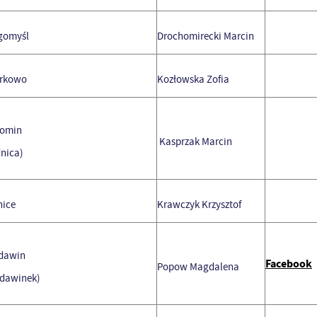
gomyśl
Drochomirecki Marcin
rkowo
Kozłowska Zofia
tomin
Kasprzak Marcin
dnica)
nice
Krawczyk Krzysztof
dawin
Facebook
Popow
Magdalena
dawinek)