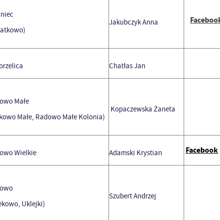
niec
Faceboo
Jakubczyk
Anna
iatkowo)
rzelica
Chatłas Jan
owo Małe
Kopaczewska Żaneta
kowo Małe, Radowo Małe Kolonia)
Facebook
owo Wielkie
Adamski Krystian
owo
Szubert Andrzej
ekowo, Uklejki)