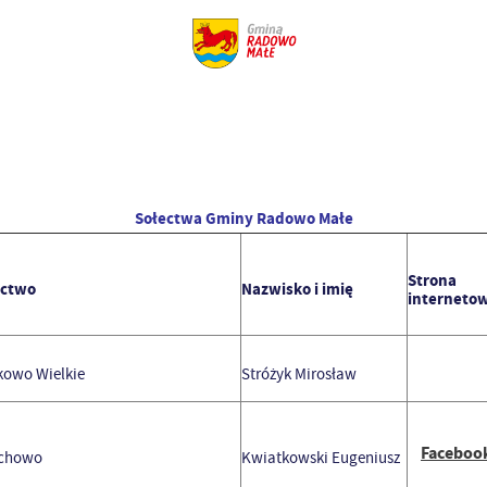
Sołectwa Gminy Radowo Małe
Strona
ectwo
Nazwisko i imię
interneto
owo Wielkie
Stróżyk Mirosław
Faceboo
chowo
Kwiatkowski Eugeniusz